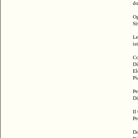
do
Og
Si
Le
is
Co
Di
El
Pi
Pe
Di
Il
Pr
Da