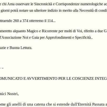
r chi Ama osservare le Sincronicità e Corrispondenze numerologiche acc
 giorni potrà notare un ulteriore indizio in merito alla Necessità di con
ttraendo 260 a 374 otterremo il 114...
meretto alquanto Magico e Ricorrente per molti di Voi, riferito a due G
l'Associazione Noi e Gaia per Approfondimenti e Specificità..
azie e Buona Lettura.
- -
OMUNICATO E AVVERTIMENTO PER LE COSCIENZE INTE
ici Nostri,
me gli anelli di una catena che si estende dall'Eternità Passata al