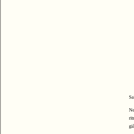
Sa
Ne
ri
gi