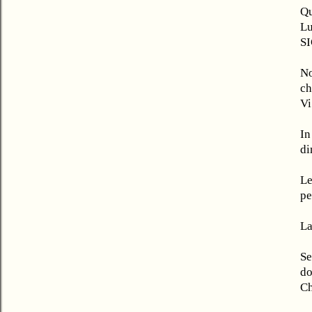
Qu
Lu
SI
No
ch
Vi
In
di
Le
pe
La
Se
do
Ch