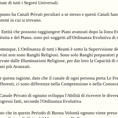
tate di tutti i Segreti Universali.
nuno ha Canali Privati peculiari a se stesso e questi Canali ha
stemi in cui si trovano.
 Entità che possono raggiungere Piani avanzati dopo la linea Ev
tituita e del Piano, sono poi soggetti all'Ordinanza Evolutiva di
munque, L'Ordinanza di tutti i Reami è sotto la Supervisione d
vini non sono Ranghi Religiosi. Sono solo Ranghi preparatori p
evate dalle Illuminazioni Religiose, per dar loro la Capacità di
ani più Avanzati.
r questa ragione, dato che il canale di ogni persona porta Le F
fferenti, ci sono differenze nella Comprensione e nella Conosc
 Canale Privato di ognuno sviluppa l'Abilità di ricevere le dive
ogressi fatti, secondo l'Ordinanza Evolutiva.
to che in questo Periodo di Buona Volontà ognuno viene preso