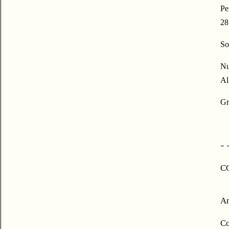
Pe
28
So
Nu
Al
Gr
- 
C
Am
Co