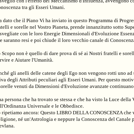
sveglio con l'effetto del Meccanismo d'Influenza, avvengono co
noscenza tra gli Esseri Umani.
 dato che il Piano Vi ha inviato in questo Programma di Progress
atelli e sorelle nel Vostro Pianeta, prende innanzitutto sotto Su
svegliate con le loro Energie Dimensionali d'Evoluzione Essenz
e saranno resi e poi chiude il loro vecchio canale di Conoscenz
 Scopo non è quello di dare prova di sé ai Nostri fratelli e sore
rvire e Aiutare l'Umanità.
nché gli anelli delle catene degli Ego non vengono rotti uno ad
iva degli Attributi peculiari agli Esseri Umani. Per questo motivo
sorelle venuti da Dimensioni d'Evoluzione avanzate continuano 
a persona che ha trovato se stessa e che ha visto la Luce della V
ll'Ordinanza Universale e le Obbedisce.
 ripetiamo ancora: Questo LIBRO DELLA CONOSCENZA che vie
ligione, né un'Astrologia e neppure la Conoscenza del Canale p
vlana.