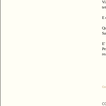
Vi
te
E 
Qu
Sa
E'
Pe
re
Co
C