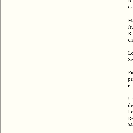
Ri
Co
Ma
fr
Ri
ch
Lo
Se
Fi
pr
e 
Un
de
Lo
Re
Me